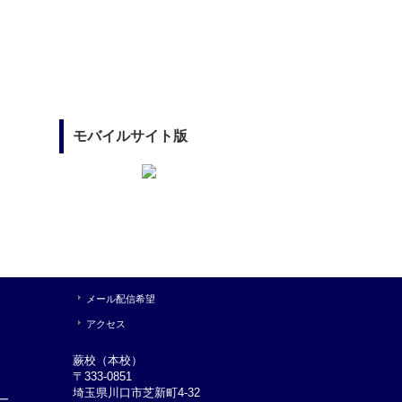
モバイルサイト版
メール配信希望
アクセス
蕨校（本校）
〒333-0851
埼玉県川口市芝新町4-32
ー