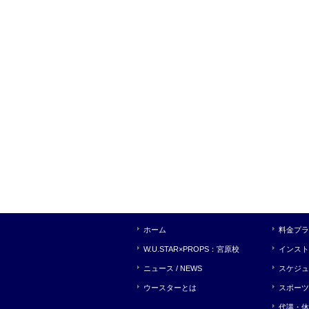
ホーム
料金プラ
W.U.STAR×PROPS：宮原校
インスト
ニュース / NEWS
スケジュ
ウースターとは
スポーツ
代講・休