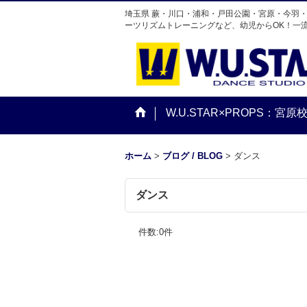
埼玉県 蕨・川口・浦和・戸田公園・宮原・今羽
ーツリズムトレーニングなど、幼児からOK！一
W.U.STAR×PROPS：宮原
ホーム
>
ブログ / BLOG
>
ダンス
ダンス
件数
:
0
件