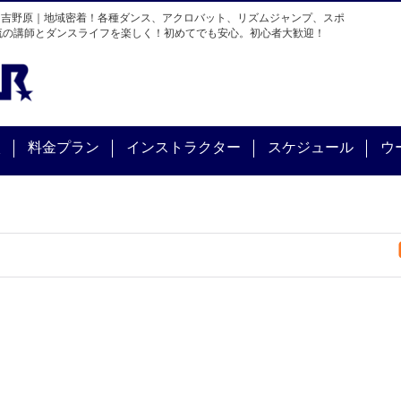
・吉野原｜地域密着！各種ダンス、アクロバット、リズムジャンプ、スポ
流の講師とダンスライフを楽しく！初めてでも安心。初心者大歓迎！
校
料金プラン
インストラクター
スケジュール
ウ