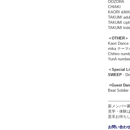
OOZORA
CHIAKI
KAORI &MA
TAKUMI adul
TAKUMI ciph
TAKUMI kid
＜OTHER＞
Kaori Dan
mika テーマ
Chihiro numb
YunA numbe
＜Special L
SWEEP
- Di
<Guest Dan
Beat Soldier
-------------------
新メンバー
見学・体験
是非お待ち
お問い合わ