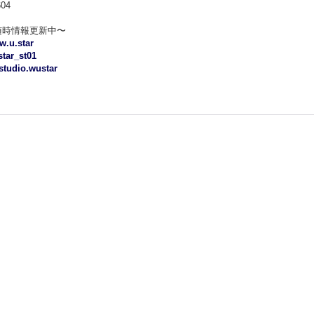
604
随時情報更新中〜
.u.star
tar_st01
tudio.wustar