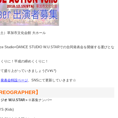
/15（土）草加市文化会館 大ホール
ance Studio×DANCE STUDIO W.U.STARでの合同発表会を開催する運びとな
くくりに！平成の締めくくりに！
て盛り上がっていきましょう(*≧∀≦*)
、
発表会特設ページ
、SNSにて更新していきます☆
REOGRAPHER】
タジオ
W.U.STAR＞
※募集ナンバー
S (Kids)