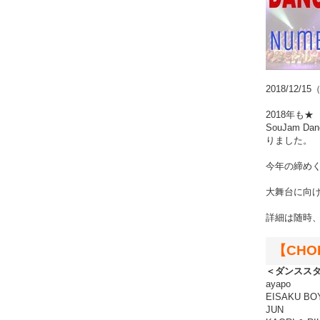
2018/12
2018年も★
SouJam D
りました。
今年の締め
大舞台に向け
詳細は随時
【CHO
＜ダンスス
ayapo
EISAKU BOY
JUN