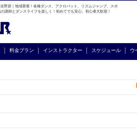
・吉野原｜地域密着！各種ダンス、アクロバット、リズムジャンプ、スポ
流の講師とダンスライフを楽しく！初めてでも安心。初心者大歓迎！
校
料金プラン
インストラクター
スケジュール
ウ