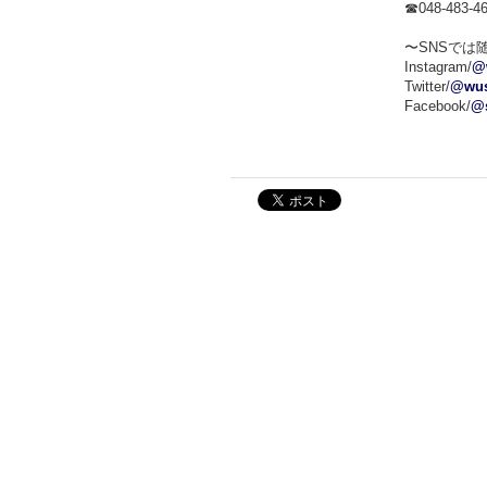
☎048-483-4
〜SNSでは
Instagram/
@w
Twitter/
@wus
Facebook/
@s