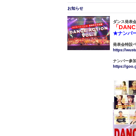
お知らせ
ダンス発表会2
「DANCE
★ナンバ
発表会特設
https://wust
ナンバー参
https://go