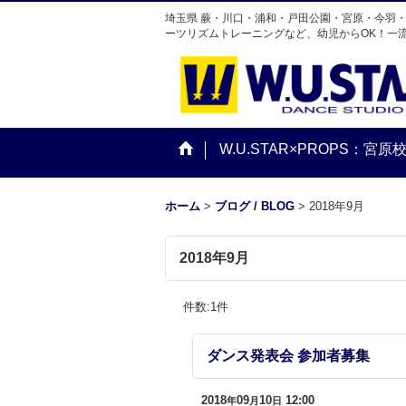
埼玉県 蕨・川口・浦和・戸田公園・宮原・今羽
ーツリズムトレーニングなど、幼児からOK！一
W.U.STAR×PROPS：宮原
ホーム
>
ブログ / BLOG
>
2018年9月
2018年9月
件数
:
1
件
ダンス発表会 参加者募集
2018
09
10
12:00
年
月
日