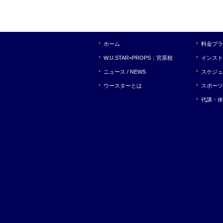
ホーム
料金プラ
W.U.STAR×PROPS：宮原校
インスト
ニュース / NEWS
スケジュ
ウースターとは
スポーツ
代講・休