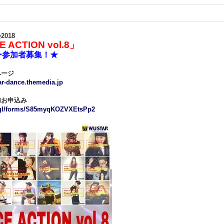
018
 ACTION vol.8」
ー参加者募集！★
ページ
ar-dance.themedia.jp
加お申込み
o.gl/forms/S85myqKOZVXEtsPp2