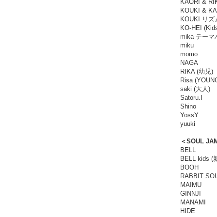
KAORI & R
KOUKI & K
KOUKI リ
KO-HEI (Kid
mika テーマパ
miku
momo
NAGA
RIKA (幼児)
Risa (YO
saki (大人)
Satoru.I
Shino
YossY
yuuki
＜SOUL JA
BELL
BELL kids 
BOOH
RABBIT SO
MAIMU
GINNJI
MANAMI
HIDE