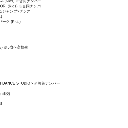
IKA (Kids) ※合同ナンバー
AORI (Kids) ※合同ナンバー
ズムジャンプ×ダンス
s)
ーク (Kids)
UNG) ※5歳〜高校生
M DANCE STUDIO＞
※募集ナンバー
(新田校)
UL