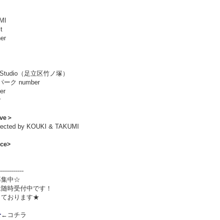
MI
t
er
s
ce Studio（足立区竹ノ塚）
パーク number
er
r
ive＞
rected by KOUKI & TAKUMI
ce>
------------
募集中☆
は随時受付中です！
しております★
せ
←コチラ