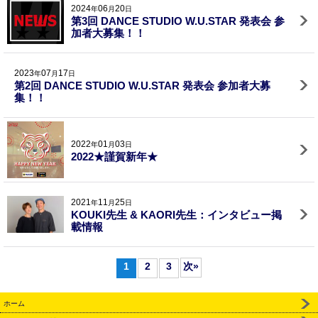
2024
06
20
年
月
日
第3回 DANCE STUDIO W.U.STAR 発表会 参
加者大募集！！
2023
07
17
年
月
日
第2回 DANCE STUDIO W.U.STAR 発表会 参加者大募
集！！
2022
01
03
年
月
日
2022★謹賀新年★
2021
11
25
年
月
日
KOUKI先生 & KAORI先生：インタビュー掲
載情報
1
2
3
次
»
ホーム