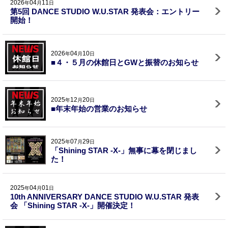
2026
04
11
年
月
日
第5回 DANCE STUDIO W.U.STAR 発表会：エントリー
開始！
2026
04
10
年
月
日
■４・５月の休館日とGWと振替のお知らせ
2025
12
20
年
月
日
■年末年始の営業のお知らせ
2025
07
29
年
月
日
「Shining STAR -X-」無事に幕を閉じまし
た！
2025
04
01
年
月
日
10th ANNIVERSARY DANCE STUDIO W.U.STAR 発表
会 「Shining STAR -X-」開催決定！