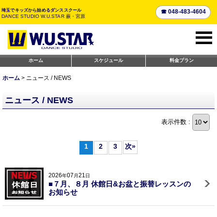
埼玉でキッズから始めるダンススクール
☎ 048-483-4604
DANCE STUDIO W.U.STAR 蕨・宮原
ホーム
スケジュール
料金プラン
ホーム
>
ニュース / NEWS
ニュース / NEWS
表示件数 :
1
2
3
次
»
2026
07
21
年
月
日
■７月、８月 休館日&お盆と振替レッスンの
お知らせ