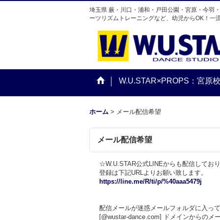
埼玉県 蕨・川口・浦和・戸田公園・宮原・今羽
ーツリズムトレーニングなど、幼児からOK！一
W.U.STAR×PROPS：宮原
ホーム
>
メール配信希望
メール配信希望
☆W.U.STAR公式LINEからも配信してお
登録は下記URLよりお願い致します。
https://line.me/R/ti/p/%40aaa5479j
配信メールが迷惑メールフォルダに入っ
[@wustar-dance.com] ドメイン