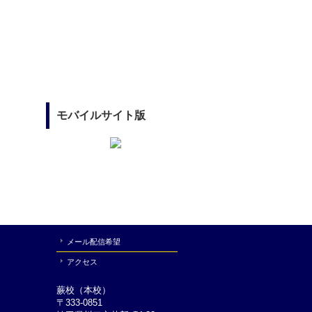
モバイルサイト版
メール配信希望
アクセス
蕨校（本校）
〒333-0851