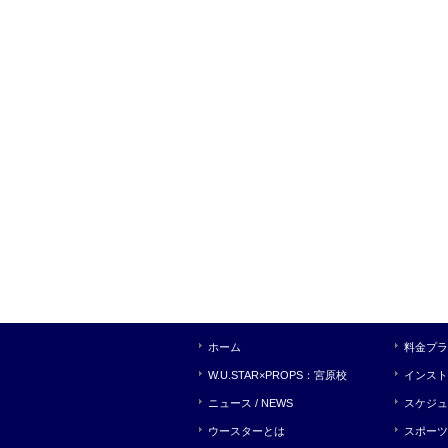
ホーム
料金プラ
W.U.STAR×PROPS：宮原校
インスト
ニュース / NEWS
スケジュ
ウースターとは
スポーツ