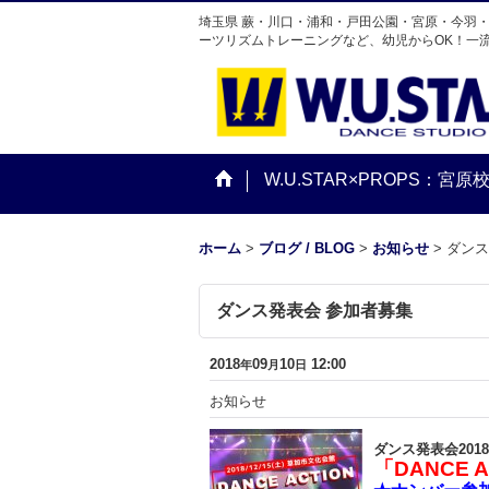
埼玉県 蕨・川口・浦和・戸田公園・宮原・今羽
ーツリズムトレーニングなど、幼児からOK！一
W.U.STAR×PROPS：宮原
ホーム
>
ブログ / BLOG
>
お知らせ
>
ダンス
ダンス発表会 参加者募集
2018
09
10
12:00
年
月
日
お知らせ
ダンス発表会2018
「DANCE AC