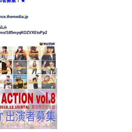
加者募集！★
ance.themedia.jp
込み
forms/S85myqKOZVXEtsPp2