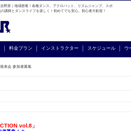
・吉野原｜地域密着！各種ダンス、アクロバット、リズムジャンプ、スポ
流の講師とダンスライフを楽しく！初めてでも安心。初心者大歓迎！
校
料金プラン
インストラクター
スケジュール
ウ
発表会 参加者募集
TION vol.8」