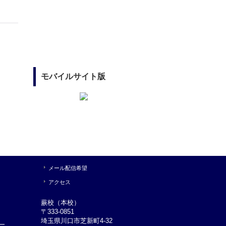
モバイルサイト版
メール配信希望
アクセス
蕨校（本校）
〒333-0851
埼玉県川口市芝新町4-32
ー