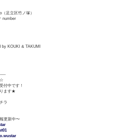
Studio（足立区竹ノ塚）
number
ed by KOUKI & TAKUMI
-----
☆
受付中です！
ります★
チラ
情報更新中〜
tar
st01
o.wustar