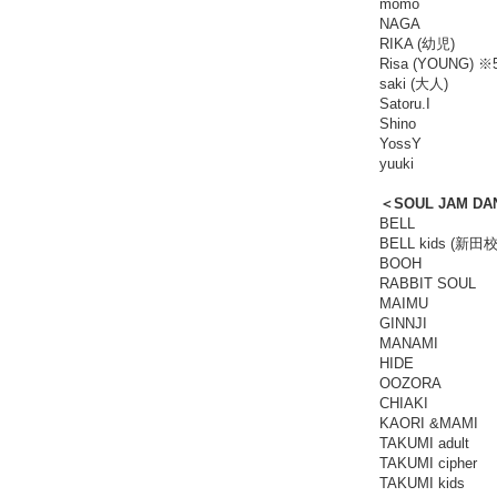
momo
NAGA
RIKA (幼児)
Risa (YOUNG)
saki (大人)
Satoru.I
Shino
YossY
yuuki
＜SOUL JAM DA
BELL
BELL kids (新田校
BOOH
RABBIT SOUL
MAIMU
GINNJI
MANAMI
HIDE
OOZORA
CHIAKI
KAORI &MAMI
TAKUMI adult
TAKUMI cipher
TAKUMI kids