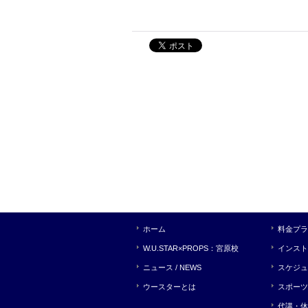
ホーム
料金プラ
W.U.STAR×PROPS：宮原校
インスト
ニュース / NEWS
スケジュ
ウースターとは
スポーツ
代講・休