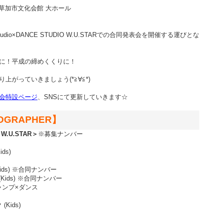
（土）草加市文化会館 大ホール
e Studio×DANCE STUDIO W.U.STARでの合同発表会を開催する運びとな
に！平成の締めくくりに！
上がっていきましょう(*≧∀≦*)
会特設ページ
、SNSにて更新していきます☆
OGRAPHER】
オ
W.U.STAR＞
※募集ナンバー
ids)
 (Kids) ※合同ナンバー
I (Kids) ※合同ナンバー
ジャンプ×ダンス
(Kids)