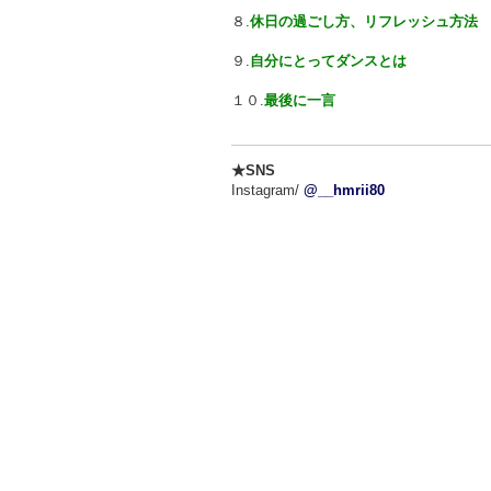
８.
休日の過ごし方、リフレッシュ方法
９.
自分にとってダンスとは
１０.
最後に一言
★SNS
Instagram/
@__hmrii80