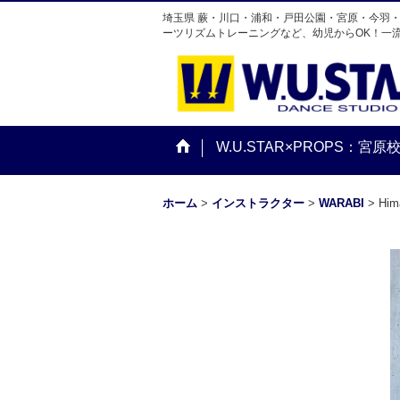
埼玉県 蕨・川口・浦和・戸田公園・宮原・今羽
ーツリズムトレーニングなど、幼児からOK！一
W.U.STAR×PROPS：宮原
ホーム
>
インストラクター
>
WARABI
>
Him