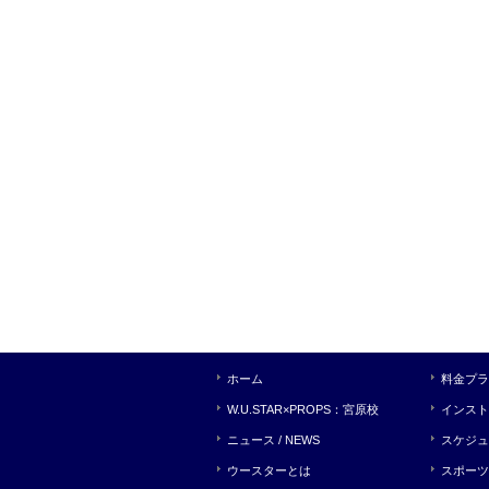
ホーム
料金プラ
W.U.STAR×PROPS：宮原校
インスト
ニュース / NEWS
スケジュ
ウースターとは
スポーツ