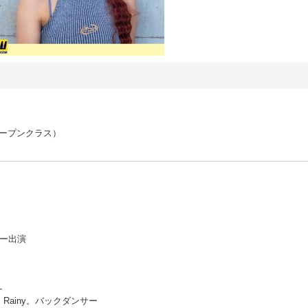
初級（オープンクラス）
サー出演
-
024」Rainy。バックダンサー