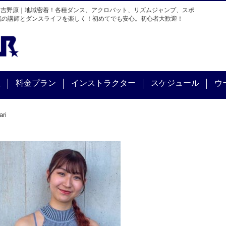
・吉野原｜地域密着！各種ダンス、アクロバット、リズムジャンプ、スポ
流の講師とダンスライフを楽しく！初めてでも安心。初心者大歓迎！
校
料金プラン
インストラクター
スケジュール
ウ
ari