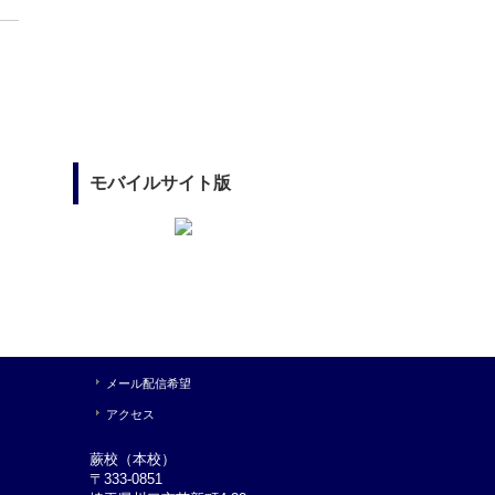
モバイルサイト版
メール配信希望
アクセス
蕨校（本校）
〒333-0851