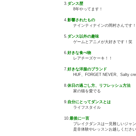
3.
ダンス歴
8年やってます！
4.
影響されたもの
ナインティナインの岡村さんです
5.
ダンス以外の趣味
ゲームとアニメが大好きです！笑
6.
好きな食べ物
レアチーズケーキ！！
7.
好きな洋服のブランド
HUF、FORGET NEVER、Salty cr
8.
休日の過ごし方、リフレッシュ方法
家の猫を愛でる
9.
自分にとってダンスとは
ライフスタイル
10.
最後に一言
ブレイクダンスは一見難しいジャ
是非体験やレッスンお越しくださ