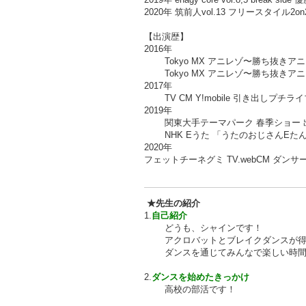
2020年 筑前人vol.13 フリースタイル2on2 
【出演歴】
2016年
Tokyo MX アニレゾ〜勝ち抜きア
Tokyo MX アニレゾ〜勝ち抜きア
2017年
TV CM Y!mobile 引き出しプ
2019年
関東大手テーマパーク 春季ショー 
NHK Eうた 「うたのおじさんE
2020年
フェットチーネグミ TV.webCM ダンサ
★先生の紹介
1.
自己紹介
どうも、シャインです！
アクロバットとブレイクダンスが
ダンスを通じてみんなで楽しい時
2.
ダンスを始めたきっかけ
高校の部活です！