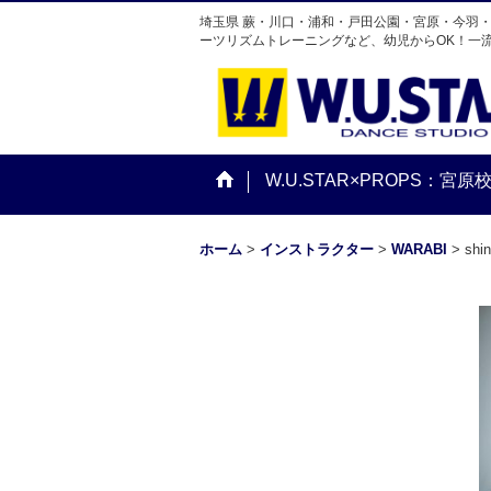
埼玉県 蕨・川口・浦和・戸田公園・宮原・今羽
ーツリズムトレーニングなど、幼児からOK！一
W.U.STAR×PROPS：宮原
ホーム
>
インストラクター
>
WARABI
>
sh