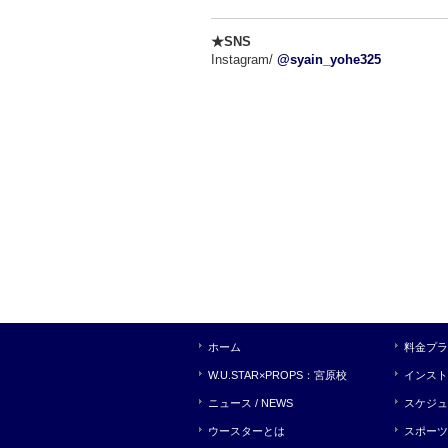
★SNS
Instagram/
@syain_yohe325
ホーム
料金プラ
W.U.STAR×PROPS：宮原校
インスト
ニュース / NEWS
スケジュ
ウースターとは
スポーツ